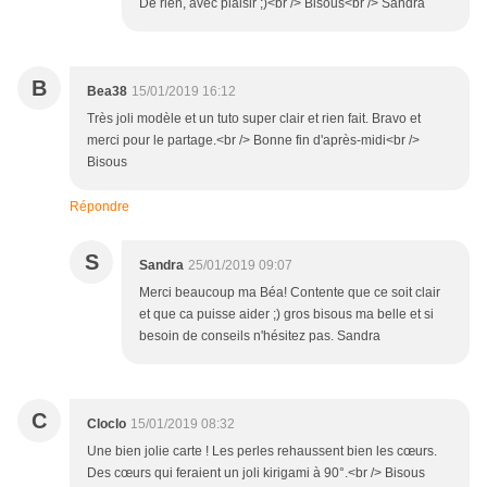
De rien, avec plaisir ;)<br /> Bisous<br /> Sandra
B
Bea38
15/01/2019 16:12
Très joli modèle et un tuto super clair et rien fait. Bravo et
merci pour le partage.<br /> Bonne fin d'après-midi<br />
Bisous
Répondre
S
Sandra
25/01/2019 09:07
Merci beaucoup ma Béa! Contente que ce soit clair
et que ca puisse aider ;) gros bisous ma belle et si
besoin de conseils n'hésitez pas. Sandra
C
Cloclo
15/01/2019 08:32
Une bien jolie carte ! Les perles rehaussent bien les cœurs.
Des cœurs qui feraient un joli kirigami à 90°.<br /> Bisous