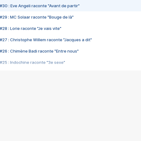
#30 : Eve Angeli raconte "Avant de partir"
#29 : MC Solaar raconte "Bouge de là"
28 : Lorie raconte "Je vais vite"
#27 : Christophe Willem raconte "Jacques a dit"
#26 : Chimène Badi raconte "Entre nous"
#25 : Indochine raconte "3e sexe"
#24 : Zaho raconte "C'est chelou"
#23 : Patrick Bruel raconte "Au café des délices"
#22 : Kyo raconte "Le chemin"
#21 : Nolwenn Leroy raconte "Cassé"
#20 : Patrick Hernandez raconte "Born to be alive"
#19 : Lorie raconte "Près de moi"