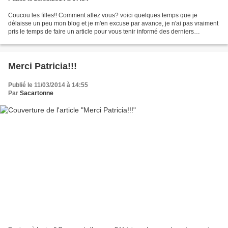
Coucou les filles!! Comment allez vous? voici quelques temps que je
délaisse un peu mon blog et je m'en excuse par avance, je n'ai pas vraiment
pris le temps de faire un article pour vous tenir informé des derniers
évènements. Comme vous avez pu le constater...
Merci Patricia!!!
Publié le 11/03/2014 à 14:55
Par
Sacartonne