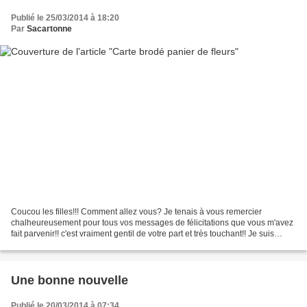
Publié le 25/03/2014 à 18:20
Par
Sacartonne
Coucou les filles!!! Comment allez vous? Je tenais à vous remercier
chalheureusement pour tous vos messages de félicitations que vous m'avez
fait parvenir!! c'est vraiment gentil de votre part et très touchant!! Je suis
encore assez fatigué (et c'est...
Une bonne nouvelle
Publié le 20/03/2014 à 07:34