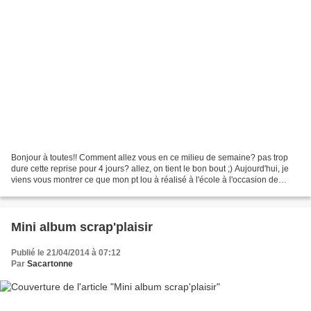
Bonjour à toutes!! Comment allez vous en ce milieu de semaine? pas trop
dure cette reprise pour 4 jours? allez, on tient le bon bout ;) Aujourd'hui, je
viens vous montrer ce que mon pt lou à réalisé à l'école à l'occasion de
Pâques... Un très joli oeuf...
Mini album scrap'plaisir
Publié le 21/04/2014 à 07:12
Par
Sacartonne