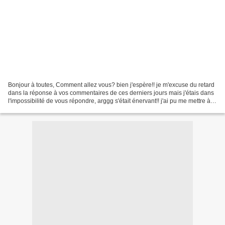
Bonjour à toutes, Comment allez vous? bien j'espère!! je m'excuse du retard
dans la réponse à vos commentaires de ces derniers jours mais j'étais dans
l'impossibilité de vous répondre, arggg s'était énervant!! j'ai pu me mettre à
jour qu'hier en fin d'après...