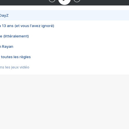
 DayZ
 a 13 ans (et vous l'avez ignoré)
e (littéralement)
im Rayan
 toutes les règles
s les jeux vidéo
us choquant de Rockstar ? - Le scandale BULLY
e plus moche de Steam
du RÊVE tourne au CAUCHEMAR
pendant 8 heures
it… à tort