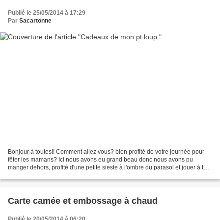
Publié le 25/05/2014 à 17:29
Par
Sacartonne
Bonjour à toutes!! Comment allez vous? bien profité de votre journée pour
fêter les mamans? Ici nous avons eu grand beau donc nous avons pu
manger dehors, profité d'une petite sieste à l'ombre du parasol et jouer à tout
va avec loulou!! Une super journée...
Carte camée et embossage à chaud
Publié le 20/05/2014 à 06:20