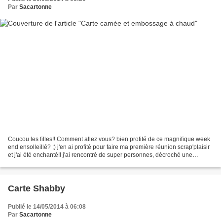
Par
Sacartonne
Coucou les filles!! Comment allez vous? bien profité de ce magnifique week
end ensolleillé? ;) j'en ai profité pour faire ma première réunion scrap'plaisir
et j'ai été enchanté!! j'ai rencontré de super personnes, décroché une
nouvelle réunion et en plus...
Carte Shabby
Publié le 14/05/2014 à 06:08
Par
Sacartonne