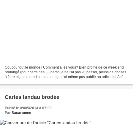
Coucou tout le monde!! Comment allez vous? Bien profité de ce week end
prolongé (pour certaines ;) ) perso je ne l'ai pas vu passer, pleins de choses
à faire et je me rend compte que je n'ai même pas publié un article lol Allé
jme rattrape en vous montrant...
Cartes landau brodée
Publié le 09/05/2014 à 07:00
Par
Sacartonne