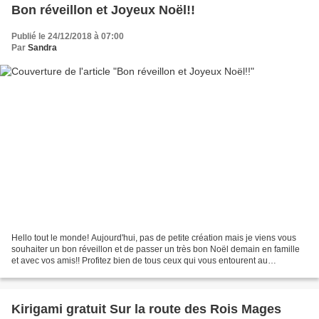
Bon réveillon et Joyeux Noël!!
Publié le 24/12/2018 à 07:00
Par
Sandra
Hello tout le monde! Aujourd'hui, pas de petite création mais je viens vous
souhaiter un bon réveillon et de passer un très bon Noël demain en famille
et avec vos amis!! Profitez bien de tous ceux qui vous entourent au
quotidien... Je pense très fort...
Kirigami gratuit Sur la route des Rois Mages