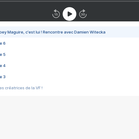
bey Maguire, c'est lui ! Rencontre avec Damien Witecka
e 6
e 5
e 4
e 3
s créatrices de la VF !
e 2
e 1
e Mektoub My Love arrive enfin ! Rencontre avec Shaïn Boumedine et Sal
i : après Toni en famille