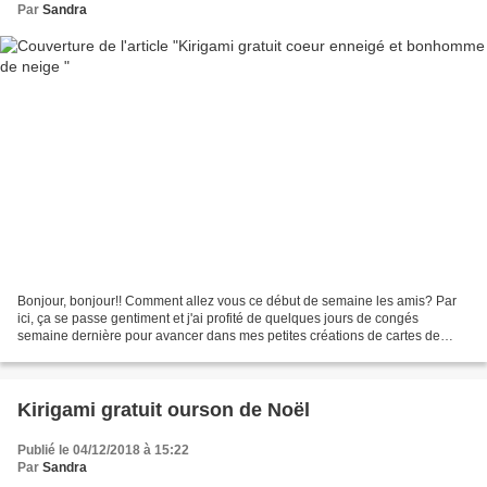
Par
Sandra
Bonjour, bonjour!! Comment allez vous ce début de semaine les amis? Par
ici, ça se passe gentiment et j'ai profité de quelques jours de congés
semaine dernière pour avancer dans mes petites créations de cartes de
Noël ;) Et oui car on y est bientôt ;)...
Kirigami gratuit ourson de Noël
Publié le 04/12/2018 à 15:22
Par
Sandra