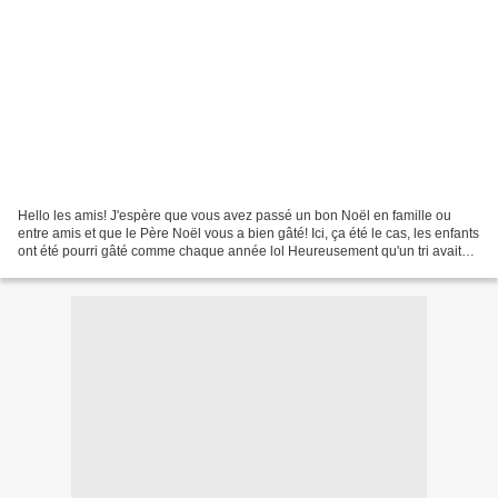
Hello les amis! J'espère que vous avez passé un bon Noël en famille ou
entre amis et que le Père Noël vous a bien gâté! Ici, ça été le cas, les enfants
ont été pourri gâté comme chaque année lol Heureusement qu'un tri avait
été fait en amont pour "vider"...