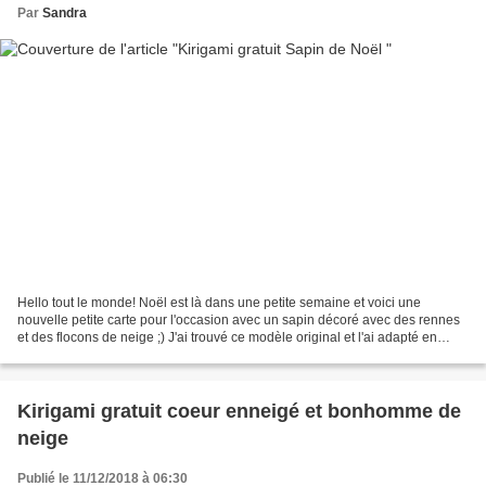
Par
Sandra
Hello tout le monde! Noël est là dans une petite semaine et voici une
nouvelle petite carte pour l'occasion avec un sapin décoré avec des rennes
et des flocons de neige ;) J'ai trouvé ce modèle original et l'ai adapté en
carte ;) Et voici la mise en volume...
Kirigami gratuit coeur enneigé et bonhomme de
neige
Publié le 11/12/2018 à 06:30