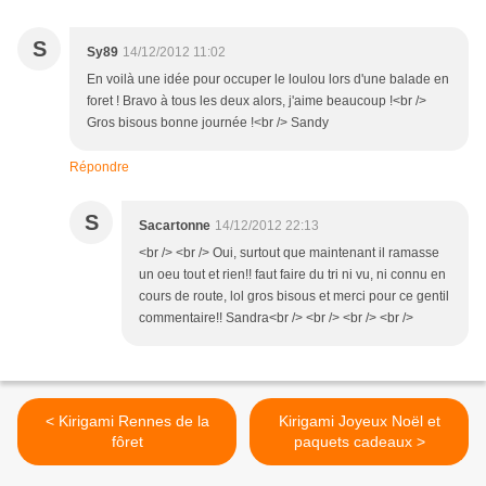
S
Sy89
14/12/2012 11:02
En voilà une idée pour occuper le loulou lors d'une balade en
foret ! Bravo à tous les deux alors, j'aime beaucoup !<br />
Gros bisous bonne journée !<br /> Sandy
Répondre
S
Sacartonne
14/12/2012 22:13
<br /> <br /> Oui, surtout que maintenant il ramasse
un oeu tout et rien!! faut faire du tri ni vu, ni connu en
cours de route, lol gros bisous et merci pour ce gentil
commentaire!! Sandra<br /> <br /> <br /> <br />
< Kirigami Rennes de la
Kirigami Joyeux Noël et
fôret
paquets cadeaux >