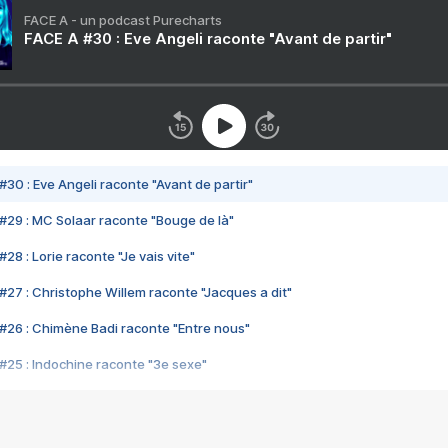
FACE A - un podcast Purecharts
FACE A #30 : Eve Angeli raconte "Avant de partir"
#30 : Eve Angeli raconte "Avant de partir"
#29 : MC Solaar raconte "Bouge de là"
28 : Lorie raconte "Je vais vite"
#27 : Christophe Willem raconte "Jacques a dit"
#26 : Chimène Badi raconte "Entre nous"
#25 : Indochine raconte "3e sexe"
#24 : Zaho raconte "C'est chelou"
#23 : Patrick Bruel raconte "Au café des délices"