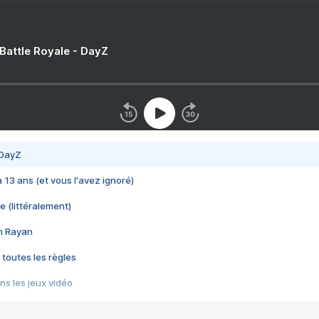
 Battle Royale - DayZ
 DayZ
 a 13 ans (et vous l'avez ignoré)
e (littéralement)
im Rayan
 toutes les règles
s les jeux vidéo
us choquant de Rockstar ? - Le scandale BULLY