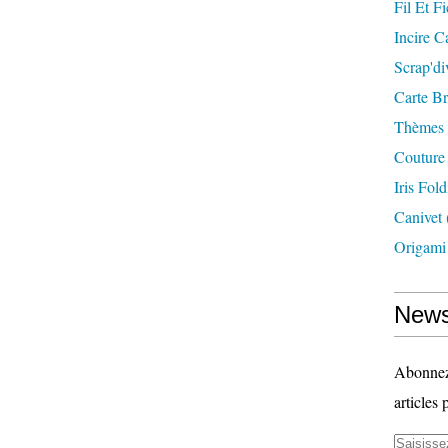
Fil Et Fi
Incire C
Scrap'di
Carte B
Thèmes
Couture
Iris Fol
Canivet
Origami
News
Abonnez-
articles 