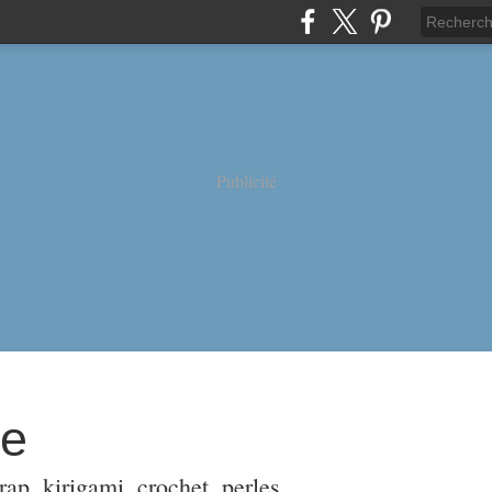
Publicité
ne
ap, kirigami, crochet, perles,...