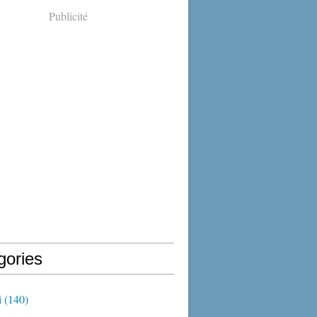
Publicité
gories
i
(140)