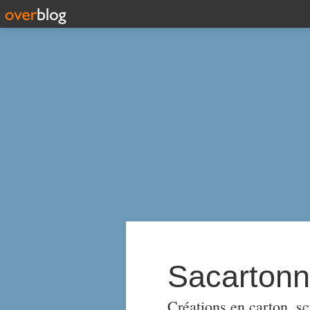
Sacarton
Créations en carton, scr