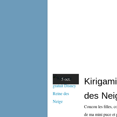
Kirigami
5 oct.
des Nei
Coucou les filles, c
de ma mini puce et po