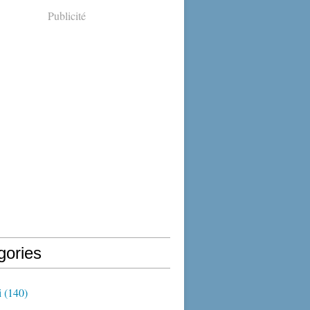
Publicité
gories
i
(140)