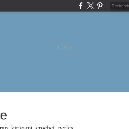
Publicité
ne
ap, kirigami, crochet, perles,...