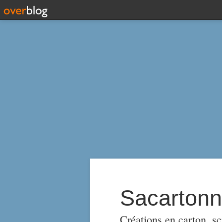
Sacarton
Créations en carton, scr