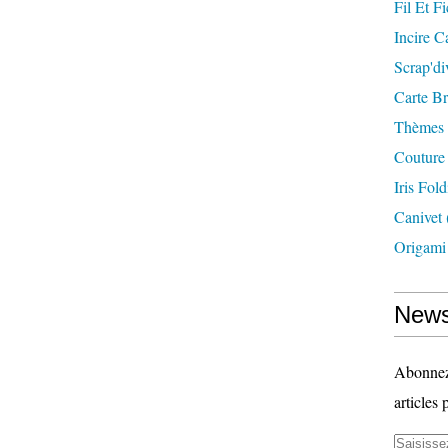
Fil Et Fi
Incire C
Scrap'di
Carte B
Thèmes
Couture
Iris Fol
Canivet
Origami
News
Abonnez-
articles 