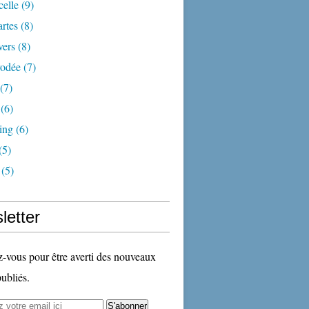
celle
(9)
artes
(8)
vers
(8)
rodée
(7)
(7)
(6)
ding
(6)
(5)
(5)
letter
vous pour être averti des nouveaux
publiés.